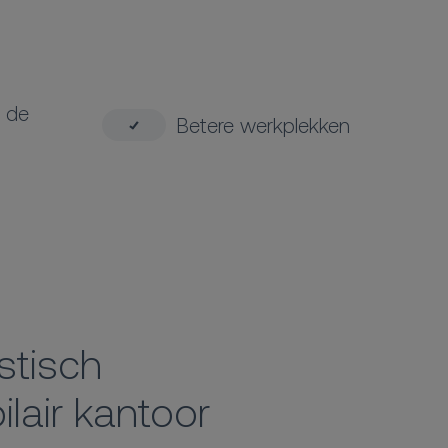
n de
Betere werkplekken
stisch
lair kantoor