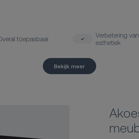
Verbetering va
Overal toepasbaar
esthetiek
Bekijk meer
Akoe
meubi