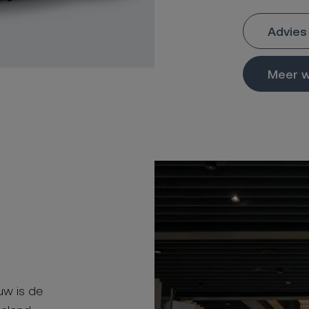
Advies
Meer 
uw is de