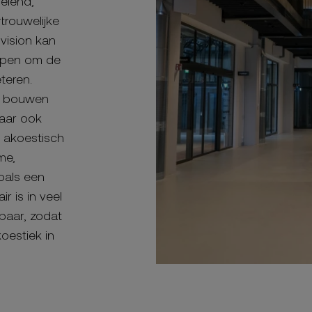
velend,
trouwelijke
vision kan
rpen om de
teren.
te bouwen
maar ook
t akoestisch
me,
oals een
r is in veel
baar, zodat
koestiek in