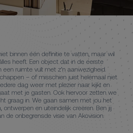
et binnen één definitie te vatten, maar wil
lles heeft. Een object dat in de eerste
n een ruimte vult met z’n aanwezigheid.
happen – of misschien juist helemaal niet.
edere dag weer met plezier naar kijkt en
gaat met je gasten. Ook hiervoor zetten we
cht graag in. We gaan samen met jou het
ontwerpen en uiteindelijk creëren. Ben jij
an de onbegrensde visie van Akovision.