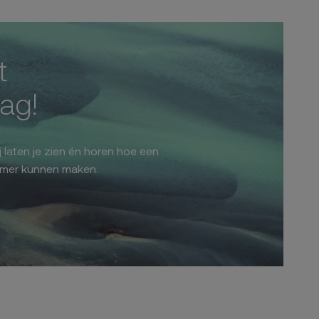
t
aag!
 laten je zien én horen hoe een
amer kunnen maken.