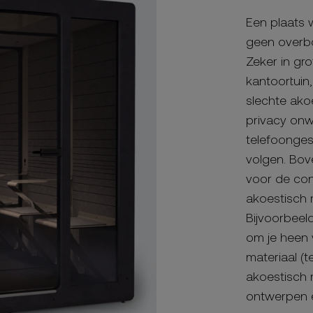
Een plaats 
geen overbod
Zeker in gro
kantoortuin
slechte ako
privacy onw
telefoonges
volgen. Bove
voor de con
akoestisch m
Bijvoorbeeld
om je heen 
materiaal (
akoestisch 
ontwerpen e