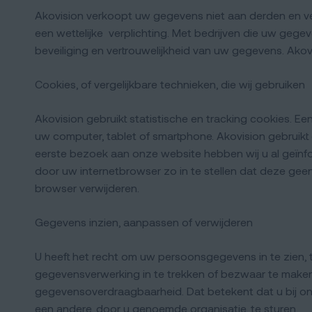
Akovision verkoopt uw gegevens niet aan derden en ver
een wettelijke verplichting. Met bedrijven die uw geg
beveiliging en vertrouwelijkheid van uw gegevens. Akovi
Cookies, of vergelijkbare technieken, die wij gebruiken
Akovision gebruikt statistische en tracking cookies. E
uw computer, tablet of smartphone. Akovision gebruik
eerste bezoek aan onze website hebben wij u al geïnf
door uw internetbrowser zo in te stellen dat deze geen
browser verwijderen.
Gegevens inzien, aanpassen of verwijderen
U heeft het recht om uw persoonsgegevens in te zien, 
gegevensverwerking in te trekken of bezwaar te make
gegevensoverdraagbaarheid. Dat betekent dat u bij o
een andere, door u genoemde organisatie, te sturen.