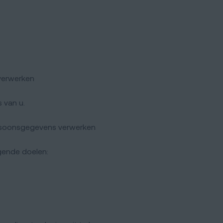
 verwerken
 van u.
ersoonsgegevens verwerken
gende doelen: