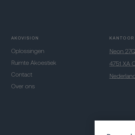
AKOVISION
KANTOOR
Oplossingen
Neon 27
Ruimte Akoestiek
4751 XA 
Contact
Nederlan
Over ons