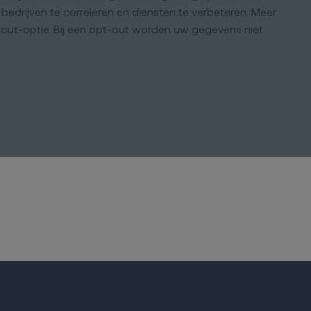
 bedrijven te correleren en diensten te verbeteren. Meer
- out-optie. Bij een opt-out worden uw gegevens niet