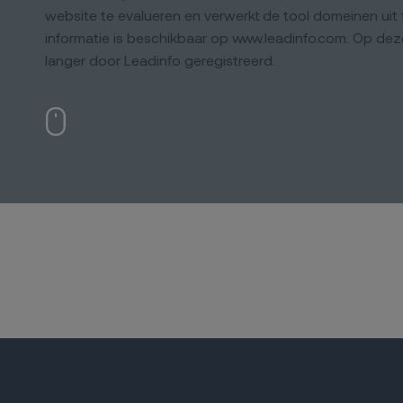
website te evalueren en verwerkt de tool domeinen uit f
informatie is beschikbaar op www.leadinfo.com. Op dez
langer door Leadinfo geregistreerd.