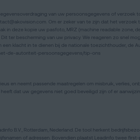
ng, gegevensoverdraging van uw persoonsgegevens of verzoek 
ct@akovision.com. Om er zeker van te zijn dat het verzoek to
Maak in deze kopie uw pasfoto, MRZ (machine readable zone, 
it ter bescherming van uw privacy. We reageren zo snel mogel
m een klacht in te dienen bij de nationale toezichthouder, de 
t-met-de-autoriteit-persoonsgegevens/tip-ons
ieus en neemt passende maatregelen om misbruik, verlies,
 heeft dat uw gegevens niet goed beveiligd zijn of er aanwijz
info B.V., Rotterdam, Nederland. De tool herkent bedrijfsbe
ijfsnamen of adressen. Bovendien plaatst Leadinfo twee first