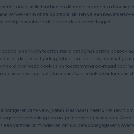
strekt deze uitsluitend indien dit nodig is voor de uitvoeri
evens verwerken in onze opdracht, sluiten wij een bewerkerso
sion blijft verantwoordelijk voor deze verwerkingen.
en cookie is een klein tekstbestand dat bij het eerste bezoek
t cookies die uw surfgedrag bijhouden zodat wij op maat gema
ormeerd over deze cookies en toestemming gevraagd voor het 
 cookies meer opslaat. Daarnaast kunt u ook alle informatie di
te corrigeren of te verwijderen. Daarnaast heeft u het recht 
n tegen de verwerking van uw persoonsgegevens door AkoVisi
ns een verzoek kunt indienen om uw persoonsgegevens over w