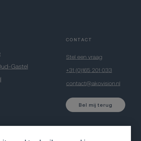
CONTACT
Q
Stel een vraag
Oud-Gastel
+31 (0)165 201 033
d
contact@akovision.nl
Bel mij terug