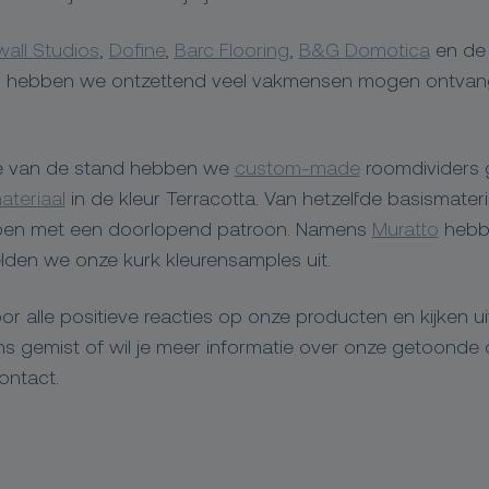
all Studios
,
Dofine
,
Barc Flooring
,
B&G Domotica
en de 
t, hebben we ontzettend veel vakmensen mogen ontvange
te van de stand hebben we
custom-made
roomdividers
ateriaal
in de kleur Terracotta. Van hetzelfde basismate
pen met een doorlopend patroon. Namens
Muratto
hebb
den we onze kurk kleurensamples uit.
or alle positieve reacties op onze producten en kijken u
ons gemist of wil je meer informatie over onze getoon
ontact.