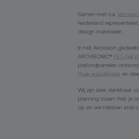
Samen met o.a.
Wonderw
Nederland representeer
design materialen.
In het Akovision gedeel
ARCHISONIC®
PET-Felt m
plafondpanelen ontwor
Peak wandtegels
en deel
Wij zijn zeer dankbaar vo
planning staan. Heb je 
op en we hebben snel c