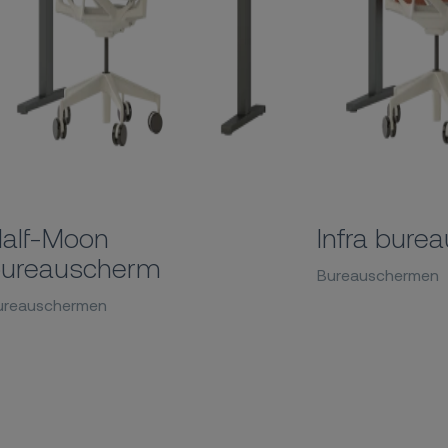
alf-Moon
Infra bure
ureauscherm
Bureauschermen
ureauschermen