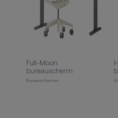
Full-Moon
H
bureauscherm
b
Bureauschermen
B