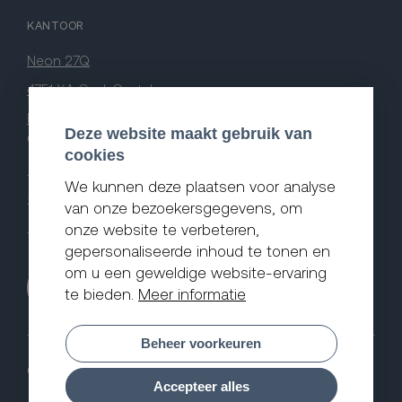
KANTOOR
Neon 27Q
4751 XA Oud-Gastel
Nederland
Deze website maakt gebruik van
CONTACT
cookies
Stel een vraag
We kunnen deze plaatsen voor analyse
+31 (0)165 201 033
van onze bezoekersgegevens, om
contact@akovision.nl
onze website te verbeteren,
gepersonaliseerde inhoud te tonen en
om u een geweldige website-ervaring
Bel mij terug
te bieden.
Meer informatie
Beheer voorkeuren
© 2026 Akovision
Accepteer alles