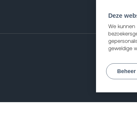
Deze webs
We kunnen d
bezoekersge
gepersonali
geweldige w
Beheer