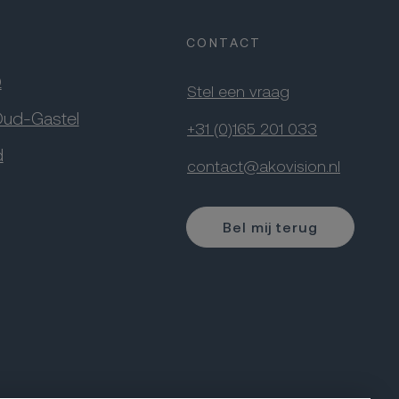
CONTACT
Q
Stel een vraag
Oud-Gastel
+31 (0)165 201 033
d
contact@akovision.nl
Bel mij terug