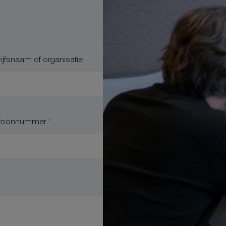
?
ijfsnaam of organisatie
efoonnummer