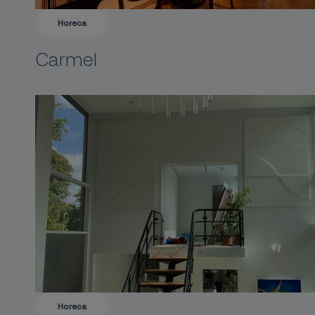
Horeca
Carmel
Horeca