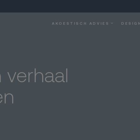
AKOESTISCH ADVIES
DESIG
n verhaal
en