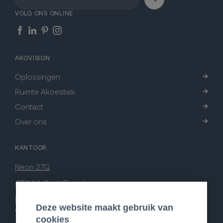
VOLG ONS ONLINE
AKOVISION
Oplossingen
Ruimte Akoestiek
Contact
Over ons
KANTOOR
Neon 27Q
4751 XA Oud-Gastel
Nederland
Deze website maakt gebruik van
CONTACT
cookies